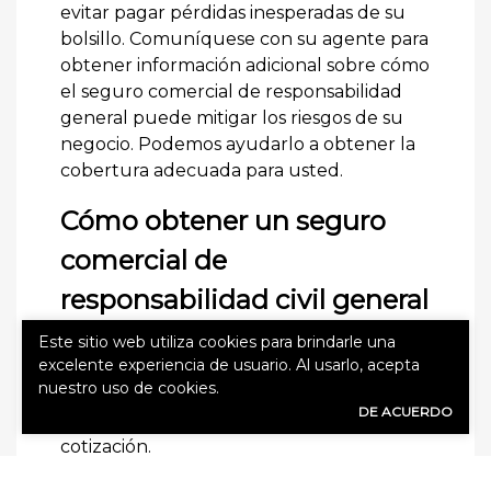
evitar pagar pérdidas inesperadas de su
bolsillo. Comuníquese con su agente para
obtener información adicional sobre cómo
el seguro comercial de responsabilidad
general puede mitigar los riesgos de su
negocio. Podemos ayudarlo a obtener la
cobertura adecuada para usted.
Cómo obtener un seguro
comercial de
responsabilidad civil general
Nuestro equipo puede ayudarlo a
Este sitio web utiliza cookies para brindarle una
excelente experiencia de usuario. Al usarlo, acepta
obtener su póliza de seguro comercial de
nuestro uso de cookies.
responsabilidad general. Contáctenos hoy
DE ACUERDO
para obtener información adicional o una
cotización.